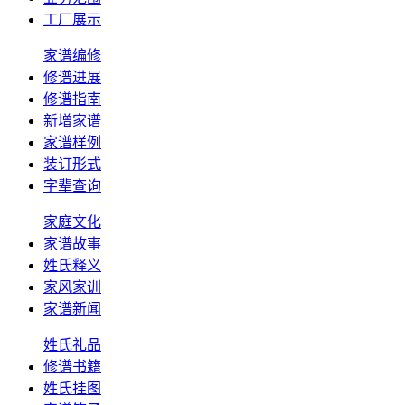
工厂展示
家谱编修
修谱进展
修谱指南
新增家谱
家谱样例
装订形式
字辈查询
家庭文化
家谱故事
姓氏释义
家风家训
家谱新闻
姓氏礼品
修谱书籍
姓氏挂图