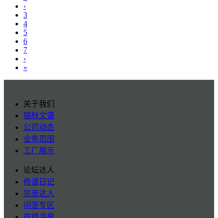
‹
3
4
5
6
7
›
»
关于我们
锦秋文谱
公司动态
业务范围
工厂展示
论坛达人
修谱日记
宗亲达人
问答专区
在线寻根