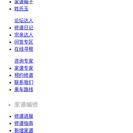
家谱箱子
姓氏玉
论坛达人
修谱日记
宗亲达人
问答专区
在线寻根
咨询专家
家谱专家
预约修谱
联系我们
乘车路线
家谱编修
修谱进展
修谱指南
新增家谱