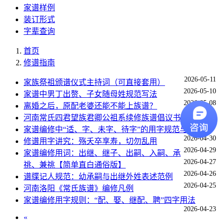
家谱样例
装订形式
字辈查询
首页
修谱指南
2026-05-11
家族祭祖颁谱仪式主持词（可直接套用）
2026-05-10
家谱中男丁出赘、子女随母姓规范写法
2026-05-08
离婚之后，原配老婆还能不能上族谱？
2026-05-01
河南常氏四君望族君卿公祖系续修族谱倡议书
家谱编修中“适、字、未字、待字”的用字规范与内涵
2026-04-30
修谱用字讲究：殇夭卒享寿，切勿乱用
2026-04-29
家谱编修用词：出继、继子、出嗣、入嗣、承
2026-04-27
祧、兼祧【简单直白通俗版】
2026-04-26
谱牒记人规范：幼承嗣与出继外姓表述范例
2026-04-25
河南洛阳《常氏族谱》编修凡例
家谱编修用字规则：“配、娶、继配、聘”四字用法
2026-04-23
«