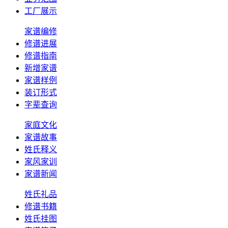
工厂展示
家谱编修
修谱进展
修谱指南
新增家谱
家谱样例
装订形式
字辈查询
家庭文化
家谱故事
姓氏释义
家风家训
家谱新闻
姓氏礼品
修谱书籍
姓氏挂图