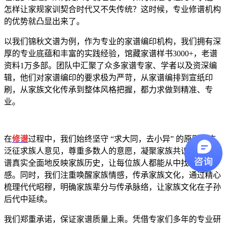
怎样让家规家训契合时代又不失传统？这时候，专业修谱机构
的优势就凸显出来了。
以我们锦秋文谱为例，作为专业的家谱编印机构，我们拥有深
厚的专业底蕴和丰富的实践经验，馆藏家谱样书3000+，老谱
资料1万多部。团队中汇聚了众多家谱专家、学者以及资深编
辑，他们对家谱编印的要求极为严苛，从家谱编排到宣纸印
刷，从家族文化传承到整体风格把握，都力求做到精准、专
业。
在
修谱
过程中，我们始终坚守 “求大同，去小异” 的原则，广
泛征求族人意见，尊重多数人的意愿，凝聚家族共识，确保家
谱真实全面地反映家族历史，让每位族人都能从中找到归属
感。同时，我们注重唤醒家族情感，传承家族文化，通过精心
梳理代代昭穆，明确家族辈分与传承脉络，让家族文化在子孙
后代中延续。
我们郑重承诺，保证家谱质量上乘。凭借专家们多年的专业研