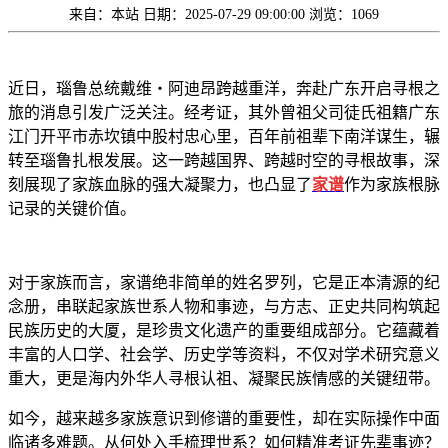
来自：本站
日期：2025-07-29 09:00:00
浏览：1069
近日，瑙鲁总统戴维・阿迪昂跨越重洋，奔赴广东开启寻根之
旅的消息引发广泛关注。经考证，其外曾祖父司徒氏祖籍广东
江门开平市赤坎镇中股村忠心里，百年前祖辈下南洋谋生，辗
转至瑙鲁扎根发展。这一跨越国界、跨越时空的寻根故事，深
刻展现了家族血脉的强大凝聚力，也凸显了
家谱
作为家族根脉
记录的关键价值。
对于家族而言，家谱绝非简单的姓名罗列，它是正本清源的纪
念册，串联起家族世系人物和事迹，与方志、正史共同构筑起
民族历史的大厦，是珍贵文化遗产的重要组成部分。它蕴藏着
丰富的人口学、社会学、历史学等资料，不仅对学术研究意义
重大，更是海内外华人寻根认祖、凝聚民族情感的关键纽带。
如今，越来越多家族意识到修谱的重要性，却在实际操作中面
临诸多难题。从何处入手梳理世系？如何精准考证先辈事迹？