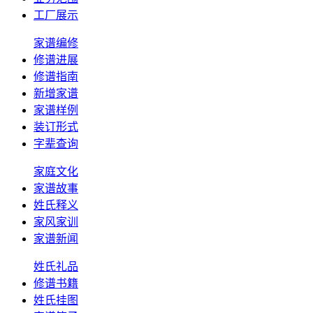
工厂展示
家谱编修
修谱进展
修谱指南
新增家谱
家谱样例
装订形式
字辈查询
家庭文化
家谱故事
姓氏释义
家风家训
家谱新闻
姓氏礼品
修谱书籍
姓氏挂图