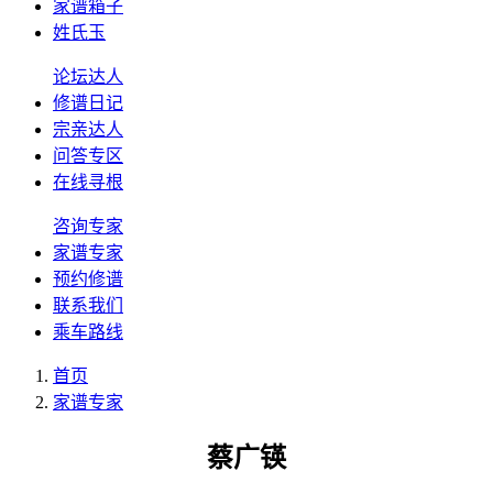
家谱箱子
姓氏玉
论坛达人
修谱日记
宗亲达人
问答专区
在线寻根
咨询专家
家谱专家
预约修谱
联系我们
乘车路线
首页
家谱专家
蔡广锳