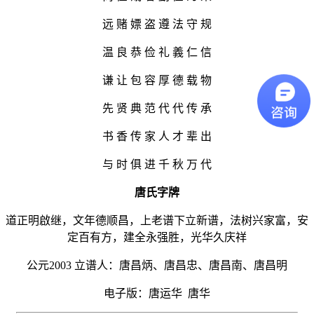
远
赌
嫖
盗
遵
法
守
规
温
良
恭
俭
礼
義
仁
信
谦
让
包
容
厚
德
载
物
先
贤
典
范
代
代
传
承
书
香
传
家
人
才
辈
出
与
时
俱
进
千
秋
万
代
唐氏字牌
道正明啟继，文年德顺昌，上老谱下立新谱，法树兴家富，安
定百有方，建全永强胜，光华久庆祥
公元2003 立谱人：唐昌炳、唐昌忠、唐昌南、唐昌明
电子版：唐运华 唐华