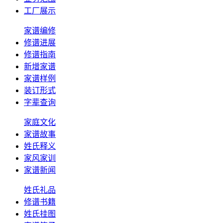
工厂展示
家谱编修
修谱进展
修谱指南
新增家谱
家谱样例
装订形式
字辈查询
家庭文化
家谱故事
姓氏释义
家风家训
家谱新闻
姓氏礼品
修谱书籍
姓氏挂图