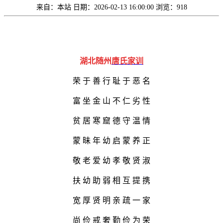
来自：本站
日期：2026-02-13 16:00:00
浏览：918
湖北随州
唐氏
家训
荣
于
善
行
耻
于
恶
名
富
坐
金
山
不
仁
劣
性
贫
居
寒
窟
德
守
温
情
蒙
昧
年
幼
启
蒙
养
正
敬
老
爱
幼
孝
敬
贤
淑
扶
幼
助
弱
相
互
提
携
宽
厚
贤
明
亲
疏
一
家
尚
俭
戒
奢
勤
俭
为
荣