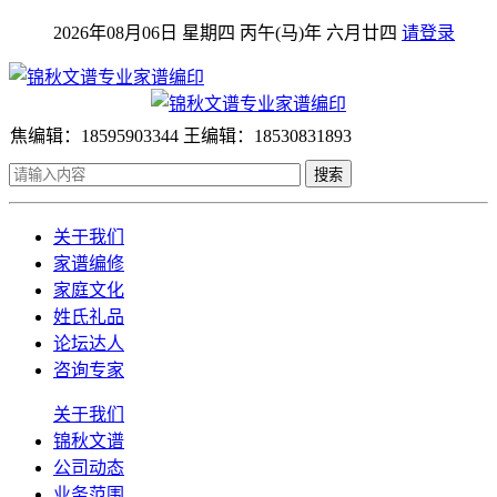
2026年08月06日 星期四 丙午(马)年 六月廿四
请登录
焦编辑：18595903344 王编辑：18530831893
搜索
关于我们
家谱编修
家庭文化
姓氏礼品
论坛达人
咨询专家
关于我们
锦秋文谱
公司动态
业务范围