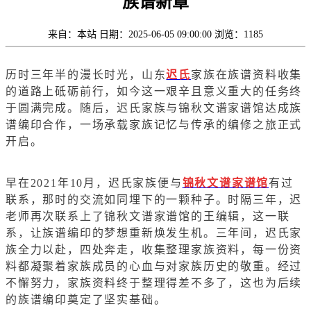
族谱新章
来自：本站
日期：2025-06-05 09:00:00
浏览：1185
历时三年半的漫长时光，山东
迟氏
家族在族谱资料收集
的道路上砥砺前行，如今这一艰辛且意义重大的任务终
于圆满完成。随后，迟氏家族与锦秋文谱家谱馆达成族
谱编印合作，一场承载家族记忆与传承的编修之旅正式
开启。
早在2021年10月，迟
氏家族便与
锦秋文谱家谱馆
有过
联系，那时的交流如同埋下的一颗种子。时隔三年，迟
老师再次联系上了锦秋文谱家谱馆的王编辑，这一联
系，让族谱编印的梦想重新焕发生机。三年间，迟氏家
族全力以赴，四处奔走，收集整理家族资料，每一份资
料都凝聚着家族成员的心血与对家族历史的敬重。经过
不懈努力，家族资料终于整理得差不多了，这也为后续
的族谱编印奠定了坚实基础。