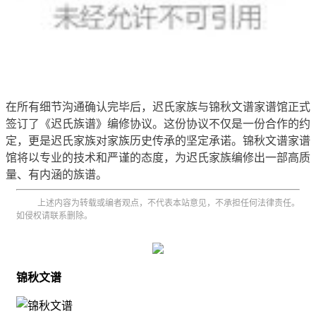
在所有细节沟通确认完毕后，迟氏家族与锦秋文谱家谱馆正式
签订了《迟氏族谱》编修协议。这份协议不仅是一份合作的约
定，更是迟氏家族对家族历史传承的坚定承诺。锦秋文谱家谱
馆将以专业的技术和严谨的态度，为迟氏家族编修出一部高质
量、有内涵的族谱。
上述内容为转载或编者观点，不代表本站意见，不承担任何法律责任。
如侵权请联系删除。
锦秋文谱